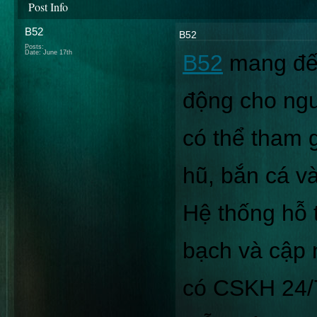
Post Info
B52
B52
Posts:
Date:
June 17th
B52
 mang đến
động cho ngư
có thể tham gi
hũ, bắn cá và
Hệ thống hỗ t
bạch và cập 
có CSKH 24/7 