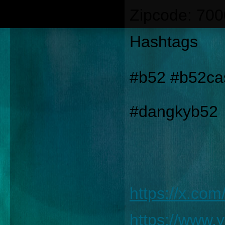
Zipcode: 70
Hashtags
#b52 #b52ca
#dangkyb52
https://x.co
https://www