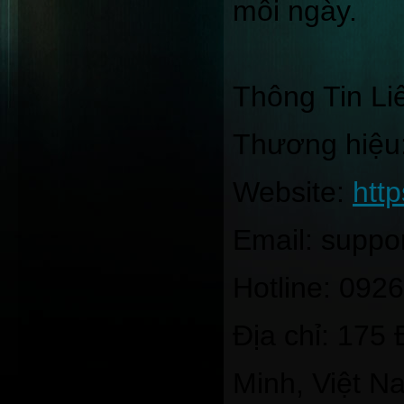
mỗi ngày.
Thông Tin Li
Thương hiệu
Website:
htt
Email: supp
Hotline: 092
Địa chỉ: 175
Minh, Việt N