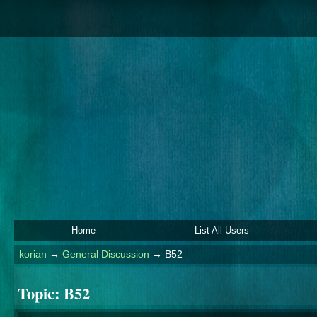
Home
List All Users
korian
→
General Discussion
→
B52
Topic:
B52